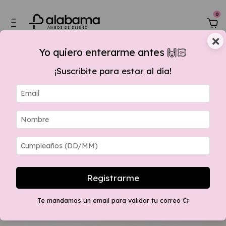
0
×
Yo quiero enterarme antes 🙌🏻
¡Suscribite para estar al día!
tir de $60.000,00, 15 % OFF por transferencia + envios GRATIS apartir $28
Registrarme
Te mandamos un email para validar tu correo 💞