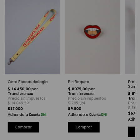
Fraga
Cinta Fonoaudiología
Pin Boquita
Summe
$17.000
$9.500
$6.8