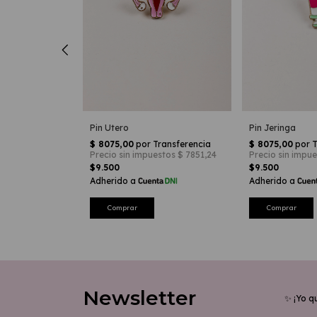
ucsia
Pin Jeringa
Pin Utero
$9.500
$9.500
Newsletter
✨ ¡Yo q