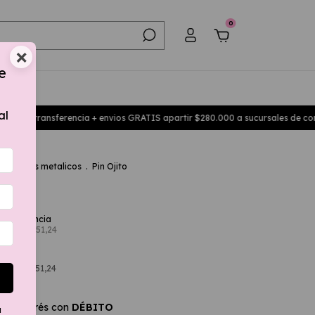
0
×
e
al
r transferencia + envios GRATIS apartir $280.000 a sucursales de correo
ios
.
Pins metalicos
.
Pin Ojito
to
estos
$7.851,24
SIN interés con
DÉBITO
a