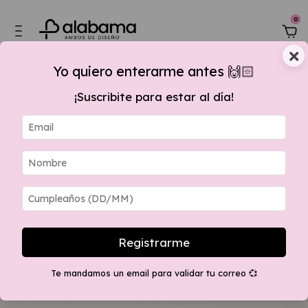
0
×
Yo quiero enterarme antes 🙌🏻
¡Suscribite para estar al día!
00,00, 15 % OFF por transferencia + envios GRATIS apartir $280.000 a sucu
Registrarme
Te mandamos un email para validar tu correo 💞