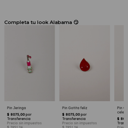
Pin Gotita feliz
Pin Jeringa
Pin G
celest