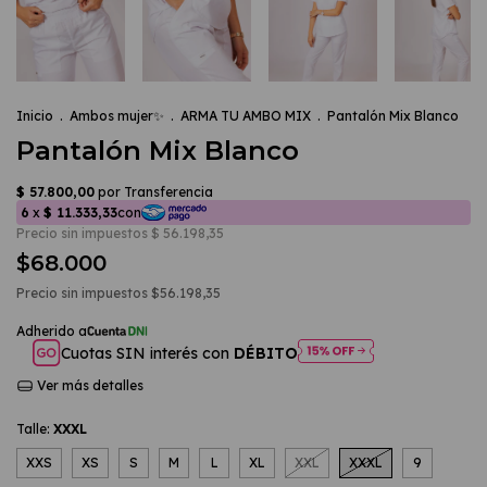
Inicio
.
Ambos mujer✨
.
ARMA TU AMBO MIX
.
Pantalón Mix Blanco
Pantalón Mix Blanco
$68.000
Precio sin impuestos
$56.198,35
Cuotas SIN interés con
DÉBITO
Ver más detalles
Talle:
XXXL
XXS
XS
S
M
L
XL
XXL
XXXL
9