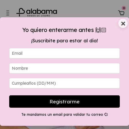
0
×
Yo quiero enterarme antes 🙌🏻
¡Suscribite para estar al día!
60.000,00, 15 % OFF por transferencia + envios GRATIS apartir $280.000 a
Sin stock
Registrarme
Te mandamos un email para validar tu correo 💞