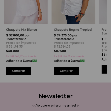
Chaqueta Mix Blanca
Chaqueta Regina Tropical
Fraga
Summe
$68.000
$87.500
$6.8
3
x
$22.666,67
sin interés
3
x
$29.166,67
sin interés
Comprar
Comprar
Newsletter
✨ ¡Yo quiero enterarme antes! ✨