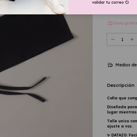
validar tu correo 💞
Cuotas 
Ver más deta
Envío gratis
Medios de
Descripción
Cofia que comp
Diseñada para 
lugar mientras
Talle unico co
ajuste a vos.
✨ DATAZO: Faci