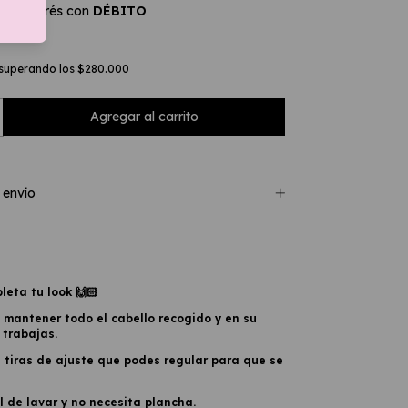
SIN interés con
DÉBITO
lles
superando los
$280.000
 envío
leta tu look 🙌🏻
mantener todo el cabello recogido y en su
 trabajas.
n tiras de ajuste que podes regular para que se
l de lavar y no necesita plancha.