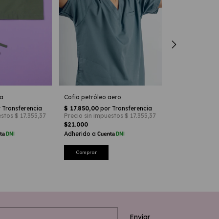
Cofia petróleo aero
Cofia lila
va
$21.000
$21.000