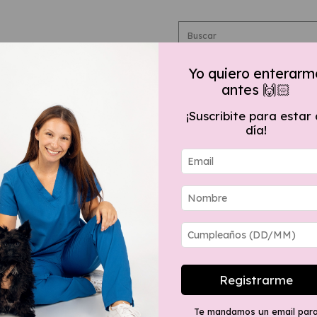
Yo quiero enterarm
antes 🙌🏻
Preguntas frecuentes
¡Suscribite para estar 
3 y 6 cuotas SIN INTERÉS a partir de $60.000,00
día!
Inicio
.
Accesor
Cofia 
$21.000
Registrarme
Precio sin impu
Te mandamos un email par