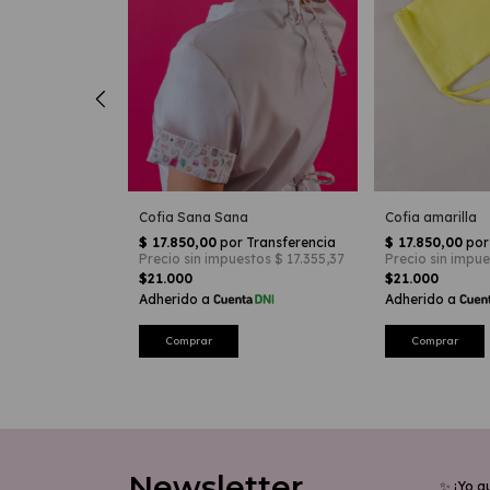
Cofia Sana Sana
Cofia amarilla
es
$21.000
$21.000
Newsletter
✨ ¡Yo q