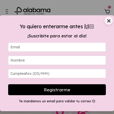
0
×
Yo quiero enterarme antes 🙌🏻
¡Suscribite para estar al día!
, 15 % OFF por transferencia + envios GRATIS apartir $280.000 a sucursal
Registrarme
Te mandamos un email para validar tu correo 💞