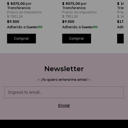
$9.500
$17.0
$9.500
Newsletter
✨ ¡Yo quiero enterarme antes! ✨