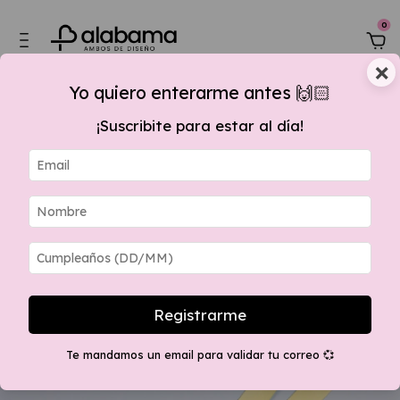
0
×
Yo quiero enterarme antes 🙌🏻
¡Suscribite para estar al día!
e $60.000,00, 15 % OFF por transferencia + envios GRATIS apartir $280.000
Registrarme
Te mandamos un email para validar tu correo 💞