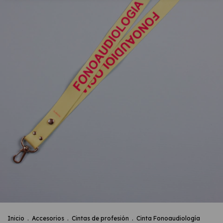
Inicio
.
Accesorios
.
Cintas de profesión
.
Cinta Fonoaudiología