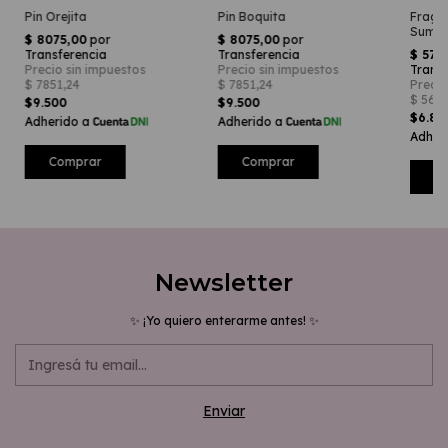
Fraga
Pin Orejita
Pin Boquita
Summe
$9.500
$9.500
$6.8
Newsletter
✨ ¡Yo quiero enterarme antes! ✨