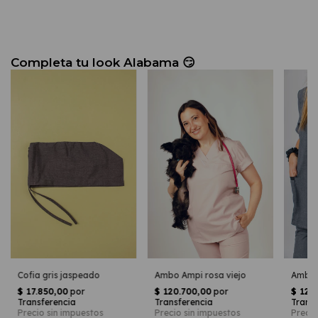
Cofia gris jaspeado
Ambo Ampi rosa viejo
Ambo E