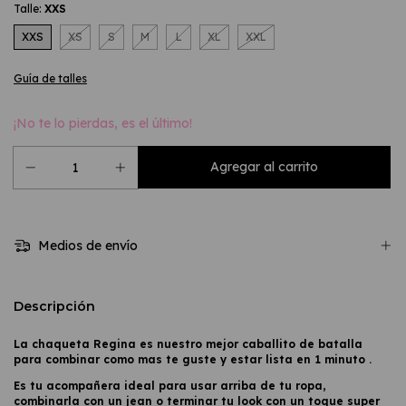
Talle:
XXS
XXS
XS
S
M
L
XL
XXL
Guía de talles
¡No te lo pierdas, es el último!
Medios de envío
Descripción
La chaqueta Regina
es nuestro mejor caballito de batalla
para combinar como mas te guste y estar lista en 1 minuto .
Es tu acompañera ideal para usar arriba de tu ropa,
combinarla con un jean o terminar tu look con un toque super