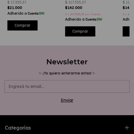
$21.000
$142.000
$144.
3
x
$47.333,33
sin interés
3
x
$48.
Comprar
C
Newsletter
✨ ¡Yo quiero enterarme antes! ✨
Categorías