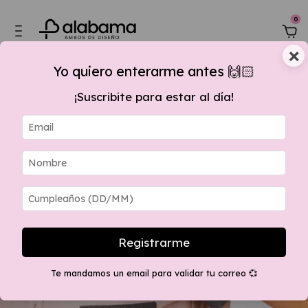
0
×
Yo quiero enterarme antes 🙌🏻
¡Suscribite para estar al día!
de $60.000,00, 15 % OFF por transferencia + envios GRATIS apartir $280.00
Registrarme
Te mandamos un email para validar tu correo 💞