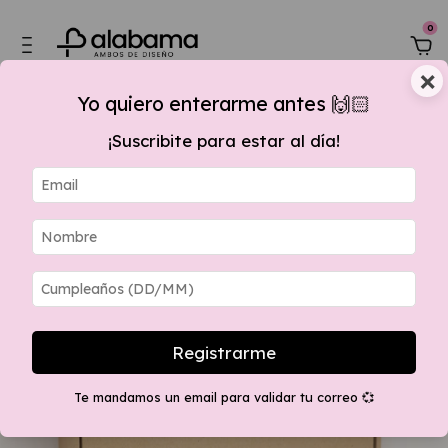
0
×
Yo quiero enterarme antes 🙌🏻
¡Suscribite para estar al día!
de $60.000,00, 15 % OFF por transferencia + envios GRATIS apartir $280.0
Registrarme
Te mandamos un email para validar tu correo 💞