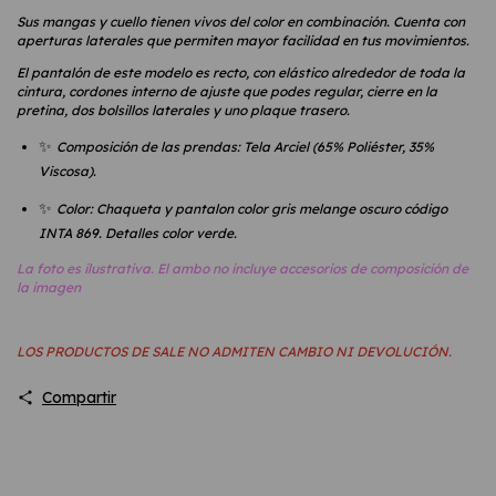
Sus mangas y cuello tienen vivos del color en combinación. Cuenta con
aperturas laterales que permiten mayor facilidad en tus movimientos.
El pantalón de este modelo es recto, con elástico alrededor de toda la
cintura, cordones interno de ajuste que podes regular, cierre en la
pretina, dos bolsillos laterales y uno plaque trasero.
✨
Composición de las prendas: Tela Arciel (65% Poliéster, 35%
Viscosa).
✨
Color: Chaqueta y pantalon color gris melange oscuro código
INTA 869. Detalles color verde.
La foto es ilustrativa. El ambo no incluye accesorios de composición de
la imagen
LOS PRODUCTOS DE SALE NO ADMITEN CAMBIO NI DEVOLUCIÓN.
Compartir