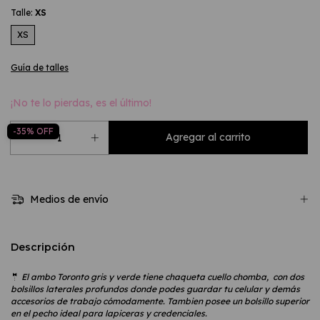
Talle:
XS
XS
Guía de talles
¡No te lo pierdas, es el último!
-
35
%
OFF
Medios de envío
Descripción
🤵
El ambo Toronto gris y verde tiene chaqueta cuello chomba, con dos
bolsillos laterales profundos donde podes guardar tu celular y demás
accesorios de trabajo cómodamente. Tambien posee un bolsillo superior
en el pecho ideal para lapiceras y credenciales.