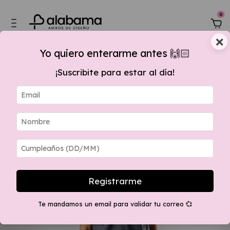
0
×
Yo quiero enterarme antes 🙌🏻
¡Suscribite para estar al día!
 $60.000,00, 15 % OFF por transferencia + envios GRATIS apartir $280.000 
Registrarme
Te mandamos un email para validar tu correo 💞