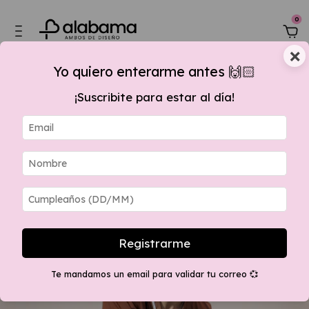
0
×
Yo quiero enterarme antes 🙌🏻
¡Suscribite para estar al día!
 $60.000,00, 15 % OFF por transferencia + envios GRATIS apartir $280.000 
Registrarme
Te mandamos un email para validar tu correo 💞